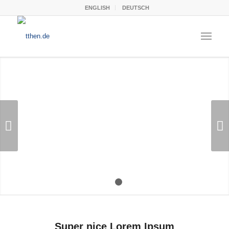
ENGLISH
DEUTSCH
Weiter
1
2
Super nice Lorem Ipsum